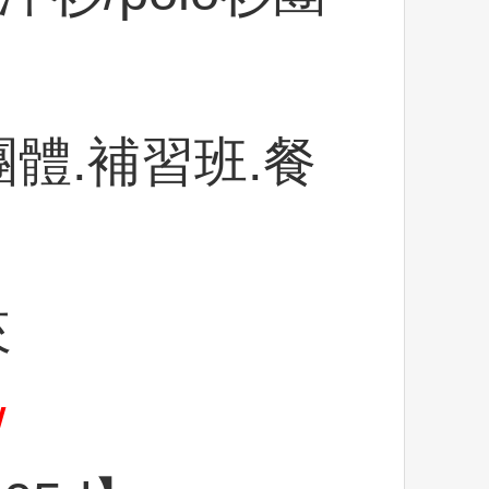
體.補習班.餐
來
w