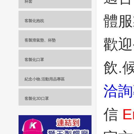
杯套
體服
客製化抱枕
歡迎
客製滑鼠墊、杯墊
客製化口罩
飲.
紀念小物.活動用品專區
洽詢
客製化3D口罩
信
E