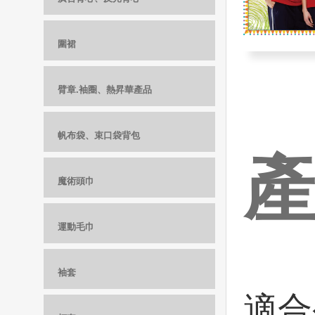
圍裙
臂章.袖圈、熱昇華產品
帆布袋、束口袋背包
魔術頭巾
運動毛巾
袖套
適合