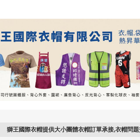
際衣帽提供大小團體衣帽訂單承接,衣帽問題交給..衣帽專