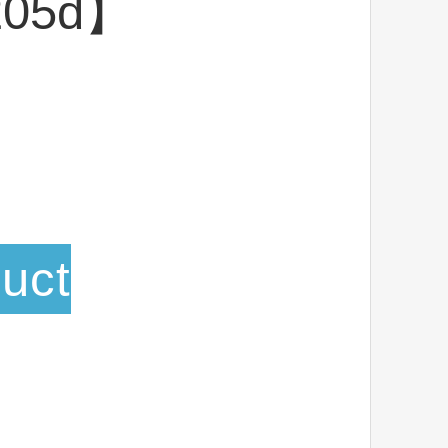
205d】
uct