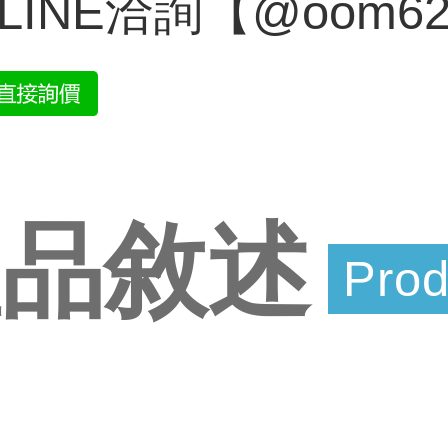
LINE洽詢【@oom6
產品敘述
Prod