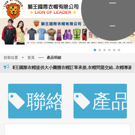
目前位置
>
首頁
產品明細
獅王國際衣帽提供大小團體衣帽訂單承接,衣帽問題交給..衣帽專家..。獅王
聯絡資訊
產品