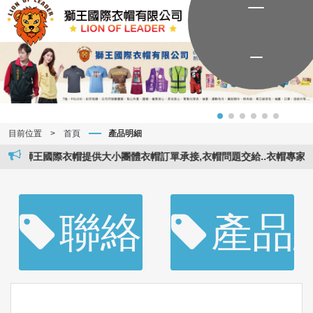
目前位置
>
首頁
產品明細
獅王國際衣帽提供大小團體衣帽訂單承接,衣帽問題交給..衣帽專家..。獅王
聯絡資訊
產品